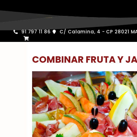
Saltar
al
contenido
91 797 11 86
C/ Calamina, 4 - CP 28021 M
COMBINAR FRUTA Y 