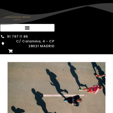
Saltar
al
contenido
91 797 11 86
C/ Calamina, 4 - CP
28021 MADRID