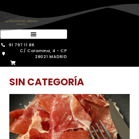
Saltar
al
contenido
91 797 11 86
C/ Calamina, 4 - CP
28021 MADRID
SIN CATEGORÍA