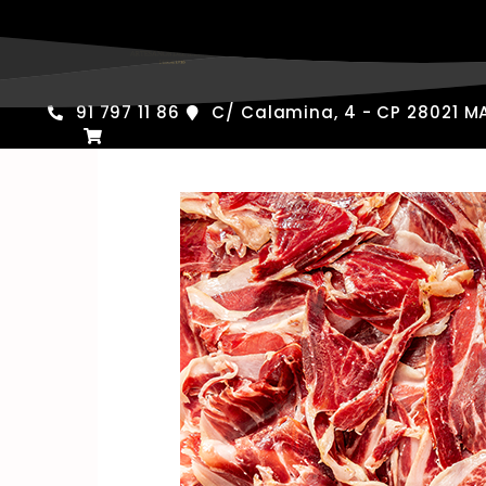
Saltar
al
contenido
91 797 11 86
C/ Calamina, 4 - CP 28021 M