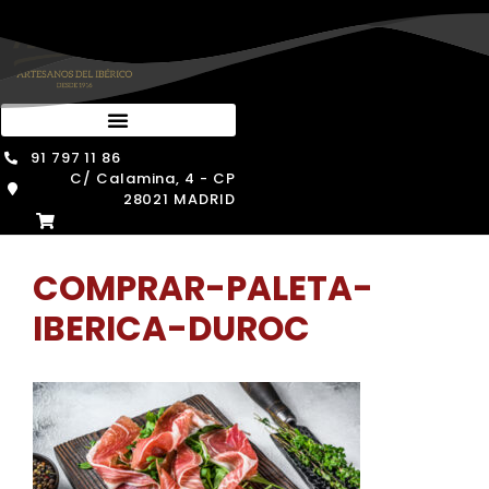
Saltar
al
contenido
91 797 11 86
C/ Calamina, 4 - CP
28021 MADRID
COMPRAR-PALETA-
IBERICA-DUROC