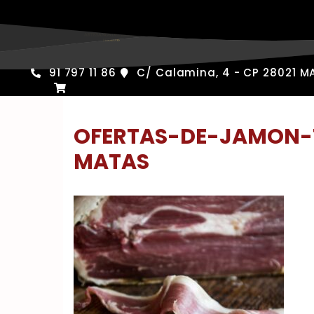
Saltar
al
contenido
91 797 11 86
C/ Calamina, 4 - CP 28021 M
OFERTAS-DE-JAMON-
MATAS