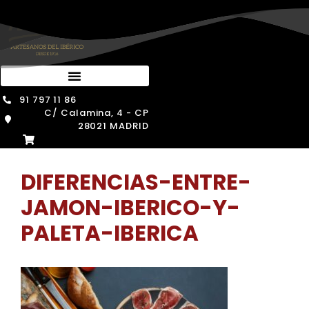
Saltar
al
contenido
91 797 11 86
C/ Calamina, 4 - CP
28021 MADRID
DIFERENCIAS-ENTRE-
JAMON-IBERICO-Y-
PALETA-IBERICA