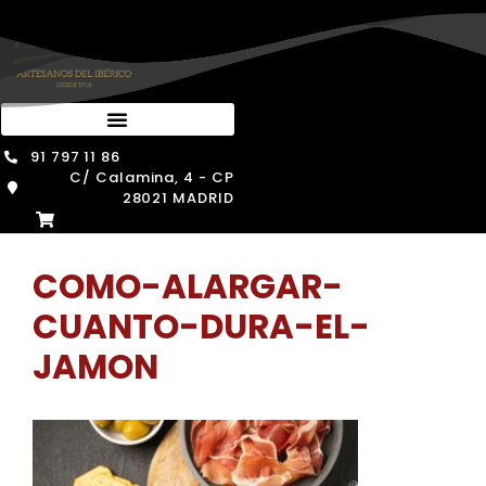
Saltar
al
contenido
91 797 11 86
C/ Calamina, 4 - CP
28021 MADRID
COMO-ALARGAR-
CUANTO-DURA-EL-
JAMON