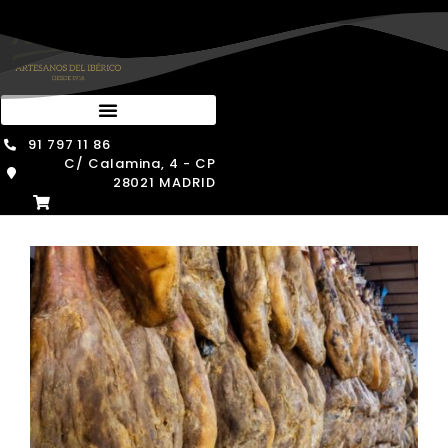
Saltar
al
contenido
91 797 11 86
C/ Calamina, 4 - CP
28021 MADRID