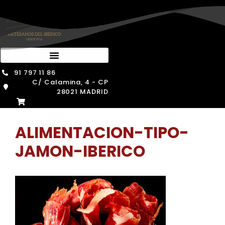
Saltar
al
contenido
91 797 11 86
C/ Calamina, 4 - CP
28021 MADRID
ALIMENTACION-TIPO-
JAMON-IBERICO