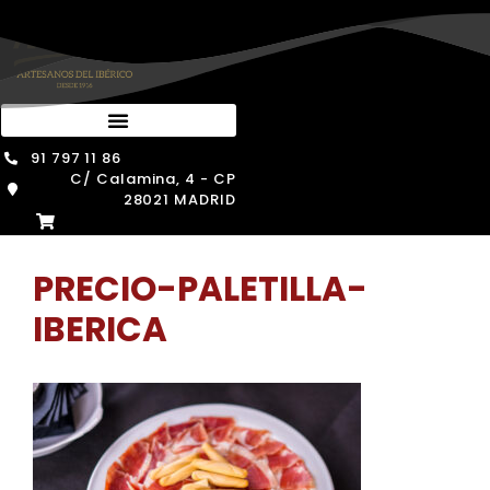
Saltar
al
contenido
91 797 11 86
C/ Calamina, 4 - CP
28021 MADRID
PRECIO-PALETILLA-
IBERICA